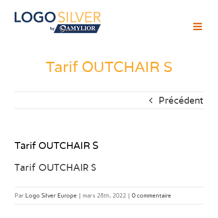
Passer
au
contenu
Tarif OUTCHAIR S
Précédent
Tarif OUTCHAIR S
Tarif OUTCHAIR S
Par
Logo Silver Europe
|
mars 28th, 2022
|
0 commentaire