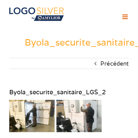
Passer
au
contenu
Byola_securite_sanitair
Précédent
Byola_securite_sanitaire_LGS_2