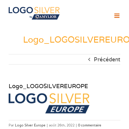
Passer
au
contenu
Logo_LOGOSILVEREUR
Précédent
Logo_LOGOSILVEREUROPE
Par
Logo Silver Europe
|
août 26th, 2022
|
0 commentaire