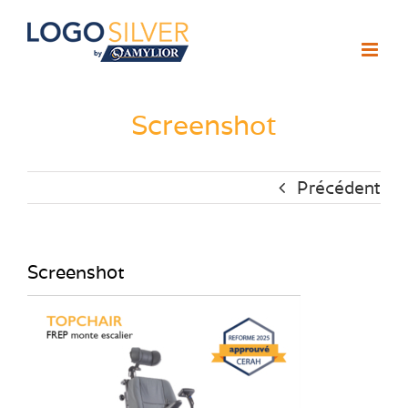
Passer
au
contenu
Screenshot
Précédent
Screenshot