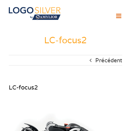
Passer
au
contenu
LC-focus2
Précédent
LC-focus2