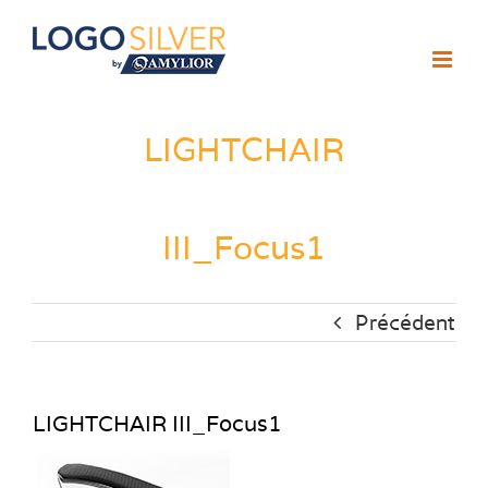
Passer
au
contenu
LIGHTCHAIR
III_Focus1
Précédent
LIGHTCHAIR III_Focus1