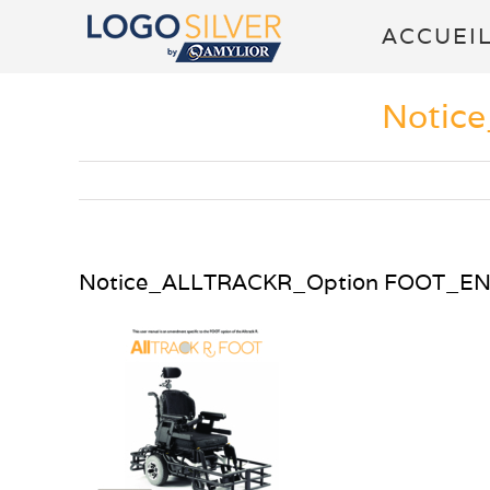
Passer
ACCUEI
au
Notic
contenu
Notice_ALLTRACKR_Option FOOT_E