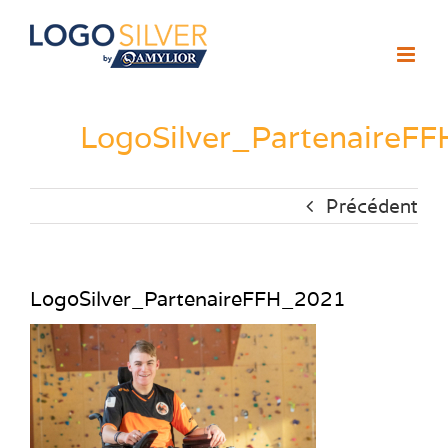
Passer
au
contenu
LogoSilver_PartenaireF
Précédent
LogoSilver_PartenaireFFH_2021