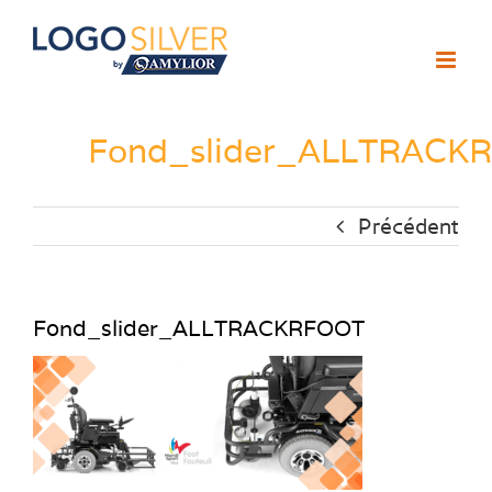
Passer
au
contenu
Fond_slider_ALLTRACK
Précédent
Fond_slider_ALLTRACKRFOOT