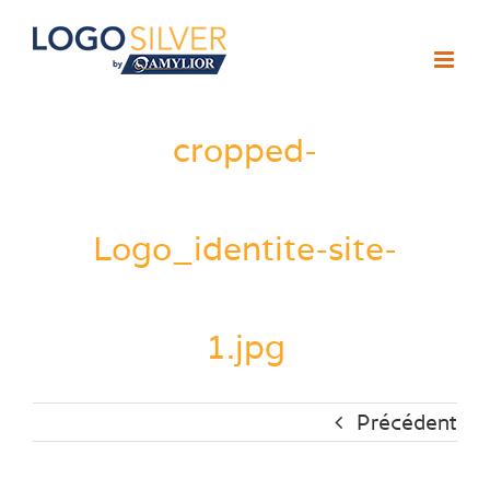
Passer
au
contenu
cropped-
Logo_identite-site-
1.jpg
Précédent