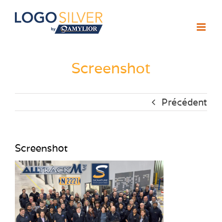
Passer
au
contenu
Screenshot
Précédent
Screenshot