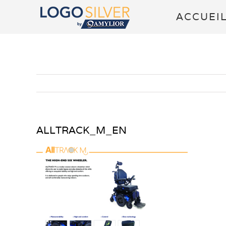
Passer
ACCUEI
au
contenu
ALLTRACK_M_EN