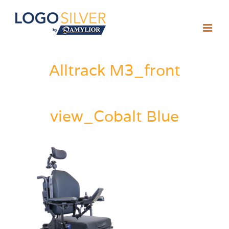
Passer
au
contenu
Alltrack M3_front
view_Cobalt Blue