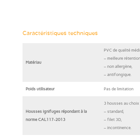
Caractéristiques techniques
P
VC de qualité médi
– meilleure rétention 
Matériau
– non allergène,
– antifongique.
Poids utilisateur
Pas de limitation
3 housses au choix 
Housses ignifuges répondant à la
– standard,
norme CAL117-2013
– filet 3D,
– incontinence.