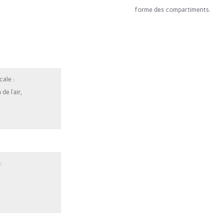
forme des compartiments.
cale :
de l’air,
: