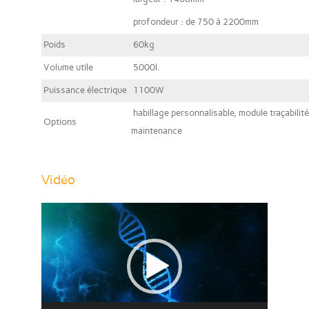
profondeur : de 750 à 2200mm
Poids
60kg
Volume utile
5000l.
Puissance électrique
1100W
habillage personnalisable, module traçabilité
Options
maintenance
Vidéo
Lecteur
vidéo