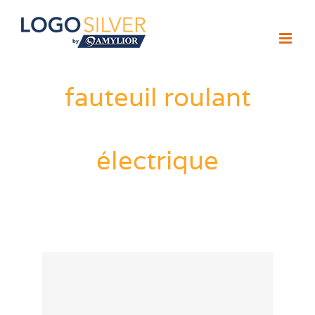
Passer
au
contenu
fauteuil roulant
électrique